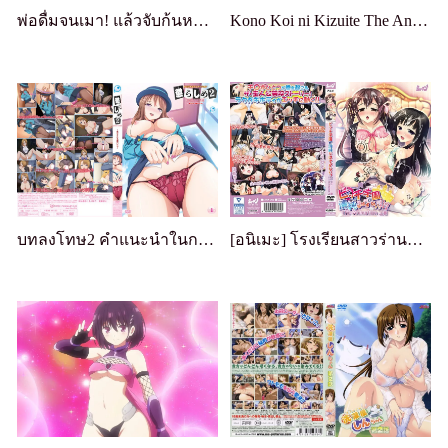
พ่อดื่มจนเมา! แล้วจับก้นหนูเป็นตัวประกัน
Kono Koi ni Kizuite The Animation โคโน โคอิ นิ คิสึอิเตะ
บทลงโทษ2 คำแนะนำในการผสมพันธ์
[อนิเมะ] โรงเรียนสาวร่านจะคนบริสุทธิ์ไม่ได้! ! ? แอนิเมชั่นเล่มที่ 1