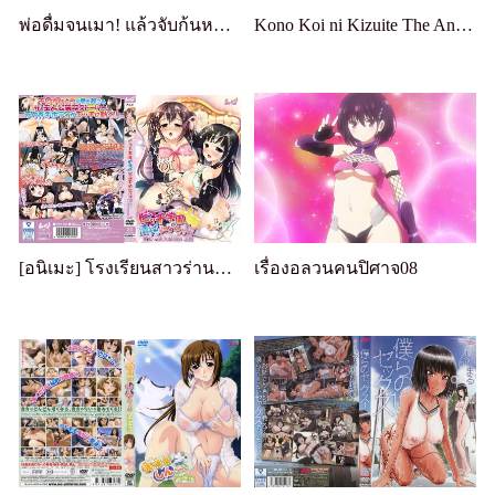
พ่อดื่มจนเมา! แล้วจับก้นหนูเป็นตัวประกัน
Kono Koi ni Kizuite The Animation โคโน โคอิ นิ คิสึอิเตะ
[อนิเมะ] โรงเรียนสาวร่านจะคนบริสุทธิ์ไม่ได้! ! ? แอนิเมชั่นเล่มที่ 1
เรื่องอลวนคนปิศาจ08