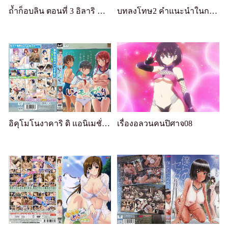
ถ้ำก็อบลิน ตอนที่ 3 อิลาริ นักผจญภัยรุ่นเยาว์
บทลงโทษ2 คำแนะนำในการผสมพันธ์
อิคุโมโนงาคาริ ดิ แอนิเมชั่น เล่ม 2
เรื่องอลวนคนปิศาจ08