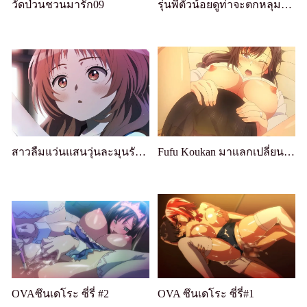
วัดป่วนชวนมารัก09
รุ่นพี่ตัวน้อยดูท่าจะตกหลุมรัก 08
สาวลืมแว่นแสนวุ่นละมุนรัก 09
Fufu Koukan มาเเลกเปลี่ยนคู่สมรสกัน～～ 07
OVAซึนเดโระ ซี่รี่ #2
OVA ซึนเดโระ ซี่รี่#1