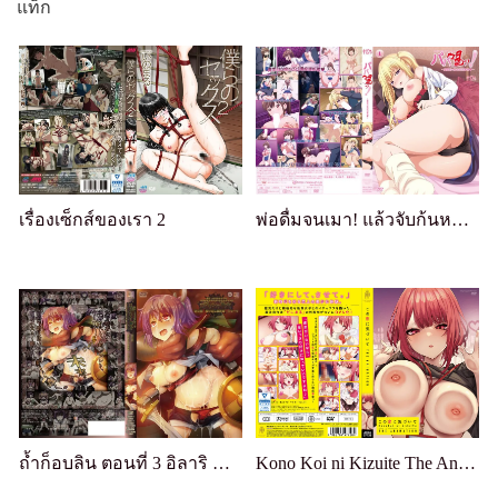
แท็ก
เรื่องเซ็กส์ของเรา 2
พ่อดื่มจนเมา! แล้วจับก้นหนูเป็นตัวประกัน
ถ้ำก็อบลิน ตอนที่ 3 อิลาริ นักผจญภัยรุ่นเยาว์
Kono Koi ni Kizuite The Animation โคโน โคอิ นิ คิสึอิเตะ