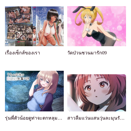
เรื่องเซ็กส์ของเรา
วัดป่วนชวนมารัก09
รุ่นพี่ตัวน้อยดูท่าจะตกหลุมรัก 08
สาวลืมแว่นแสนวุ่นละมุนรัก 09