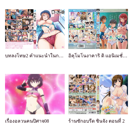
บทลงโทษ2 คำแนะนำในการผสมพันธ์
อิคุโมโนงาคาริ ดิ แอนิเมชั่น เล่ม 2
เรื่องอลวนคนปิศาจ08
ร้านซักอบรีด ชินจัง ตอนที่ 2